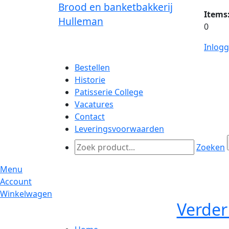
Brood en banketbakkerij
Items
Hulleman
0
Inlog
Bestellen
Historie
Patisserie College
Vacatures
Contact
Leveringsvoorwaarden
Zoeken
Menu
Account
Winkelwagen
Verder