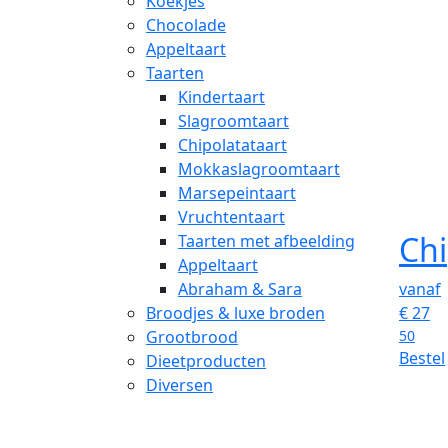
Koekjes
Chocolade
Appeltaart
Taarten
Kindertaart
Slagroomtaart
Chipolatataart
Mokkaslagroomtaart
Marsepeintaart
Vruchtentaart
Chi
Taarten met afbeelding
Appeltaart
Abraham & Sara
vanaf
Broodjes & luxe broden
€
27
Grootbrood
50
Bestel
Dieetproducten
Diversen