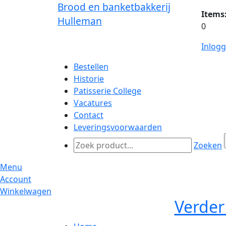
Brood en banketbakkerij
Items
Hulleman
0
Inlog
Bestellen
Historie
Patisserie College
Vacatures
Contact
Leveringsvoorwaarden
Zoeken
Menu
Account
Winkelwagen
Verder