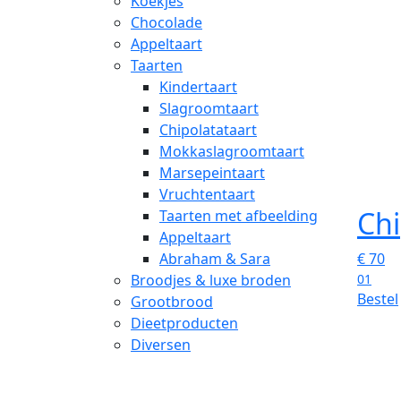
Koekjes
Chocolade
Appeltaart
Taarten
Kindertaart
Slagroomtaart
Chipolatataart
Mokkaslagroomtaart
Marsepeintaart
Vruchtentaart
Ch
Taarten met afbeelding
Appeltaart
Abraham & Sara
€
70
Broodjes & luxe broden
01
Bestel
Grootbrood
Dieetproducten
Diversen